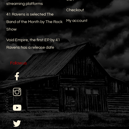
streaming platforms
Checkout
41 Ravens is selected The
My account
Band of the Month by The Rock
Show
Void Empire, the first EP by 41
Ravens has a release date
Follow us
Facebook
I
YouTube
Twitter