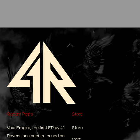
Back
To
Top
Recent Posts
Store
Void Empire, the first EP by 41
Store
Ravens has been released on
Cart