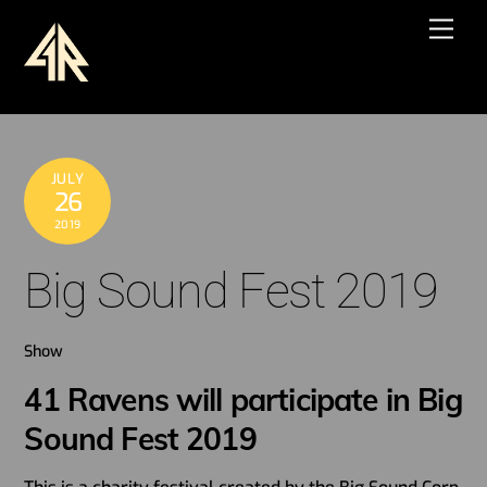
Skip
Men
to
content
JULY
26
2019
Big Sound Fest 2019
Show
41 Ravens will participate in Big
Sound Fest 2019