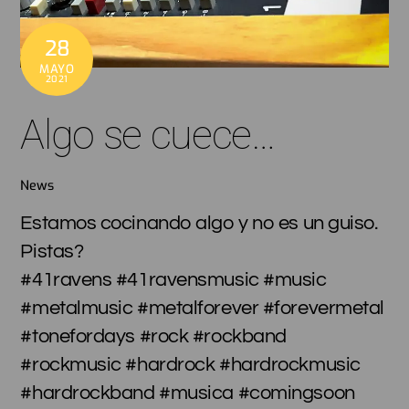
28
MAYO
2021
Algo se cuece…
News
Estamos cocinando algo y no es un guiso.
Pistas?
#41ravens #41ravensmusic #music
#metalmusic #metalforever #forevermetal
#tonefordays #rock #rockband
#rockmusic #hardrock #hardrockmusic
#hardrockband #musica #comingsoon