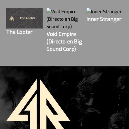
Inner Stranger
The Looter
Void Empire
(Directo en Big
Sound Corp)
Back
To
Top