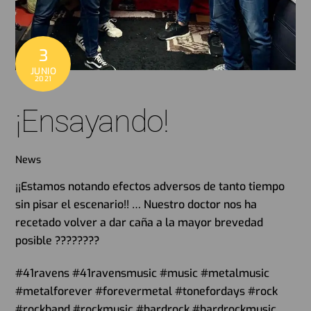
3
JUNIO
2021
¡Ensayando!
News
¡¡Estamos notando efectos adversos de tanto tiempo
sin pisar el escenario!! … Nuestro doctor nos ha
recetado volver a dar caña a la mayor brevedad
posible ????????
#41ravens #41ravensmusic #music #metalmusic
#metalforever #forevermetal #tonefordays #rock
#rockband #rockmusic #hardrock #hardrockmusic